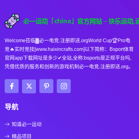
Welcome莅临▓必一电竞.注册即送.orgWorld Cup🏆Pro电
竞🔥实时竞技[www.haixincrafts.com]以下简称：Bsport体育
官网app下载网址是多少✔全站,全称:bsports是正规平台吗,
凭借优质的服务和创新的游戏机制必一电竞.注册即送.org。
导航
知道必一运动
精品项目