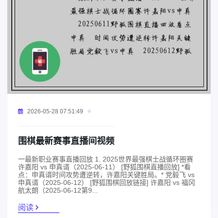
2026-05-28 07:51:49
围棋最新赛事直播间视频
一最新职业赛事直播回放 1. 2025世界最强棋士战循环圈赛
许嘉阳 vs 申真谞（2025-06-11） [野狐围棋直播回放] *看
点：申真谞时间攻势遭逆转，许嘉阳关键胜局。* 党毅飞 vs
申真谞（2025-06-12） [野狐围棋回放链接] 许嘉阳 vs 福冈
航太朗（2025-06-12第9...
阅读