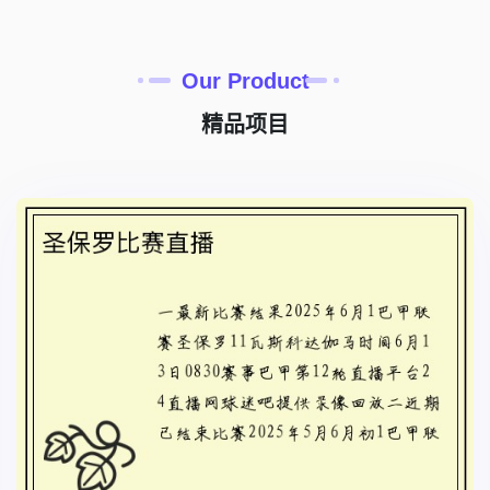
Our Product
精品项目