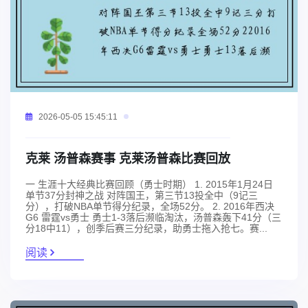
2026-05-05 15:45:11
克莱 汤普森赛事 克莱汤普森比赛回放
一 生涯十大经典比赛回顾（勇士时期） 1. 2015年1月24日
单节37分封神之战 对阵国王，第三节13投全中（9记三
分），打破NBA单节得分纪录，全场52分。 2. 2016年西决
G6 雷霆vs勇士 勇士1-3落后濒临淘汰，汤普森轰下41分（三
分18中11），创季后赛三分纪录，助勇士拖入抢七。赛...
阅读