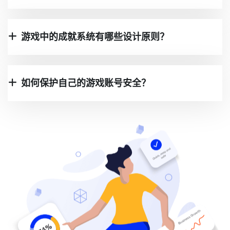
游戏中的成就系统有哪些设计原则？
如何保护自己的游戏账号安全？