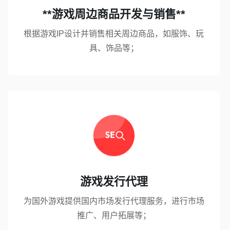
**游戏周边商品开发与销售**
根据游戏IP设计并销售相关周边商品，如服饰、玩
具、饰品等；
游戏发行代理
为国外游戏提供国内市场发行代理服务，进行市场
推广、用户拓展等；