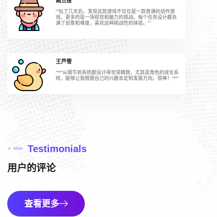
阚旦娅
““玩了几天后，发现这款游戏不仅仅是一款普通的动作游
戏，更多的是一场视觉和脑力的挑战。每个任务设计都充
满了创意和难度，喜欢这种挑战性的体验。””
王芦雪
“**“从细节到系统都设计得非常精致，尤其是角色的成长系
统，能够让我根据自己的兴趣去定制发展方向。很棒！”**”
Testimonials
用户的评论
查看更多