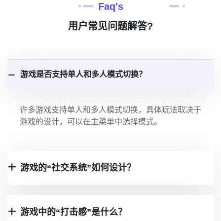
Faq's
用户常见问题解答?
游戏是否支持单人和多人模式切换？
许多游戏支持单人和多人模式切换，具体玩法取决于
游戏的设计，可以在主菜单中选择模式。
游戏的“社交系统”如何设计？
游戏中的“打击感”是什么？